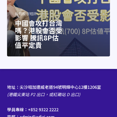
每週股市短評
中國會攻打台灣
嗎？港股會否受
影響 騰訊8P估
值平定貴
地址：尖沙咀加連威老道94號明輝中心12樓1206室
(港鐵尖東站 P2 出口，或紅磡站 D 出口)
學員專線：+852 9322 2222
電郵：admin@adiai.com