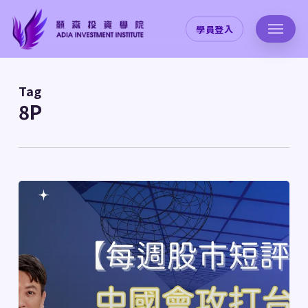
Skip
to
學員登入
main
content
Tag
8P