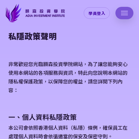
Skip
to
學員登入
main
content
私隱政策聲明
非常歡迎您光臨顥森投資學院網站，為了讓您能夠安心
使用本網站的各項服務與資訊，特此向您說明本網站的
隱私權保護政策，以保障您的權益，請您詳閱下列內
容：
一、個人資料私隱政策
本公司會依照香港個人資料（私隱）條例，確保員工在
處理個人資料時會依循適當的保安及保密守則。