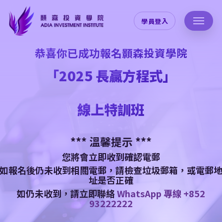
Skip
Menu
to
學員登入
main
content
恭喜你已成功報名顥森投資學院
「2025 長贏方程式」
線上特訓班
*** 溫馨提示 ***
您將會立即收到確認電郵
如報名後仍未收到相關電郵，請檢查垃圾郵箱，或電郵
址是否正確
如仍未收到，請立即聯絡
WhatsApp 專線 +852
93222222