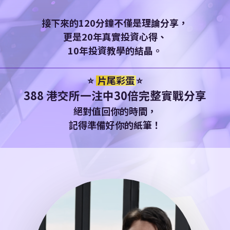
接下來的
120分鐘
不僅是理論分享，
更是
20年
真實投資心得、
10年
投資教學的結晶。
⭐️
片尾彩蛋
⭐️
388 港交所
一注中30倍完整實戰分享
絕對值回你的時間，
記得準備好你的紙筆
！