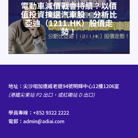
電動車減價戰會持續？以價
值投資揀選汽車股，分析比
亞迪（1211.HK）股價走
勢！
地址：尖沙咀加連威老道94號明輝中心12樓1206室
(港鐵尖東站 P2 出口，或紅磡站 D 出口)
學員專線：+852 9322 2222
電郵：admin@adiai.com